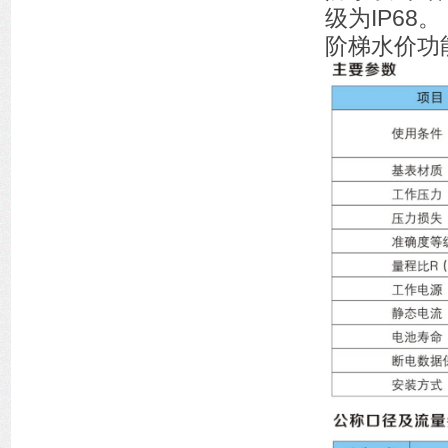
级为IP68。
阶梯水价功